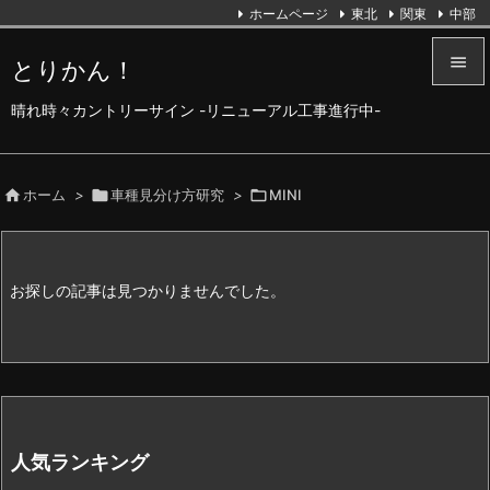
ホームページ
東北
関東
中部

とりかん！

晴れ時々カントリーサイン -リニューアル工事進行中-
メニュ

サイド

ホーム
>

車種見分け方研究
>

MINI

前へ

お探しの記事は見つかりませんでした。
次へ

検索
人気ランキング