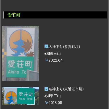
愛荘町
名神下り(多賀町境)
♠湖東三山
2022.04
名神上り(東近江市境)
♠湖東三山
2018.08