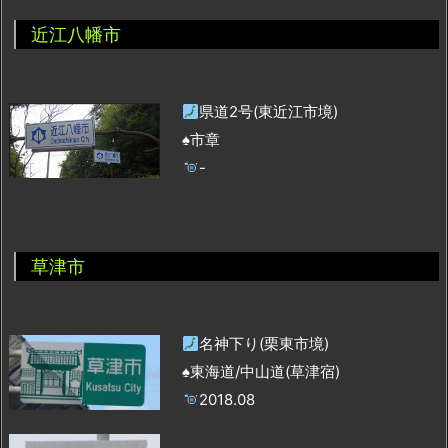
近江八幡市
県道2号(東近江市境)
♠市章
-
草津市
名神下り(栗東市境)
♠東海道/中山道(草津宿)
2018.08