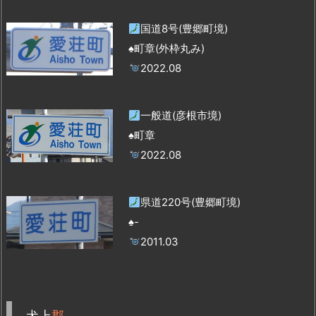
国道8号(豊郷町境)
♠町章(外枠丸み)
2022.08
一般道(彦根市境)
♠町章
2022.08
県道220号(豊郷町境)
♠-
2011.03
犬上
郡