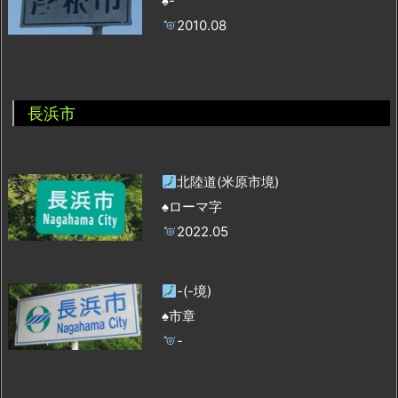
♠-
2010.08
長浜市
北陸道(米原市境)
♠ローマ字
2022.05
-(-境)
♠市章
-