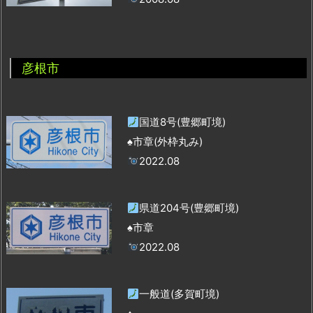
彦根市
国道8号(豊郷町境)
♠市章(外枠丸み)
2022.08
県道204号(豊郷町境)
♠市章
2022.08
一般道(多賀町境)