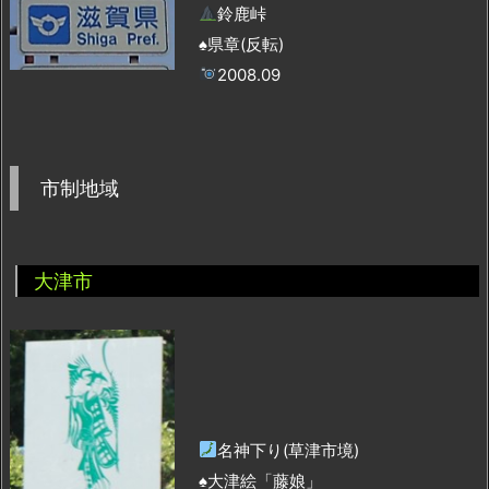
鈴鹿峠
♠県章(反転)
2008.09
市制地域
大津市
名神下り(草津市境)
♠大津絵「藤娘」