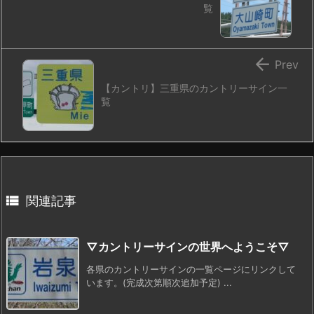
覧

Prev
【カントリ】三重県のカントリーサイン一
覧

関連記事
▽カントリーサインの世界へようこそ▽
各県のカントリーサインの一覧ページにリンクして
います。(完成次第順次追加予定) ...