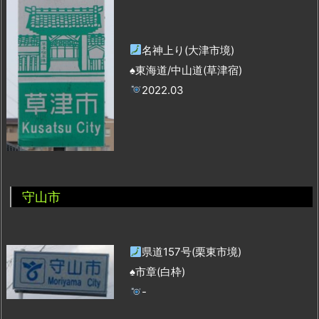
名神上り(大津市境)
♠東海道/中山道(草津宿)
2022.03
守山市
県道157号(栗東市境)
♠市章(白枠)
-