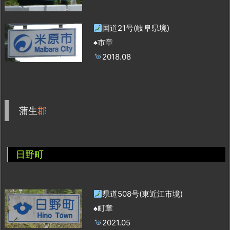
国道21号(岐阜県境)
♠市章
2018.08
蒲生
郡
日野町
県道508号(東近江市境)
♠町章
2021.05