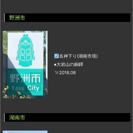
野洲市
名神下り(湖南市境)
♠大岩山の銅鐸
2018.08
湖南市