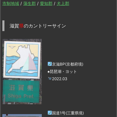
市制地域
/
蒲生郡
/
愛知郡
/
犬上郡
滋賀
県
のカントリーサイン
京滋BP(京都府境)
♠琵琶湖・ヨット
2022.03
国道1号(三重県境)