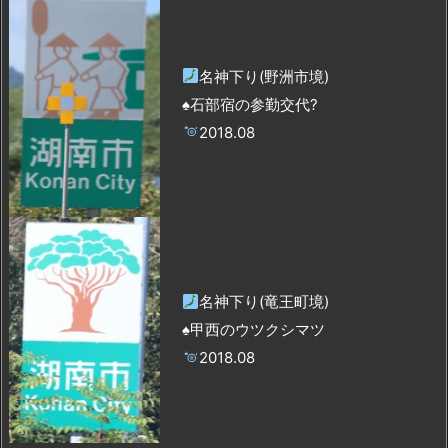
名神下り(野洲市境)
♠石部宿の参勤交代?
2018.08
名神下り(竜王町境)
♠甲西のウツクシマツ
2018.08