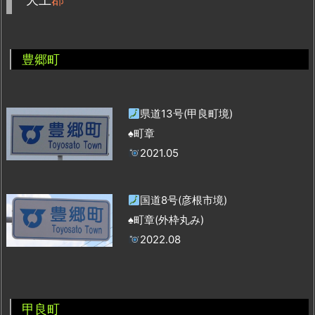
豊郷町
県道13号(甲良町境)
♠町章
2021.05
国道8号(彦根市境)
♠町章(外枠丸み)
2022.08
甲良町