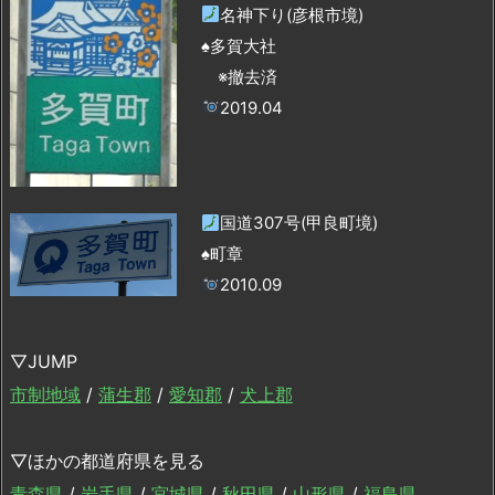
名神下り(彦根市境)
♠多賀大社
※撤去済
2019.04
国道307号(甲良町境)
♠町章
2010.09
▽JUMP
市制地域
/
蒲生郡
/
愛知郡
/
犬上郡
▽ほかの都道府県を見る
青森県
/
岩手県
/
宮城県
/
秋田県
/
山形県
/
福島県