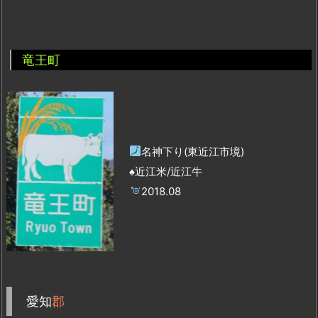
竜王町
名神下り(東近江市境)
♠近江米/近江牛
2018.08
愛知
郡