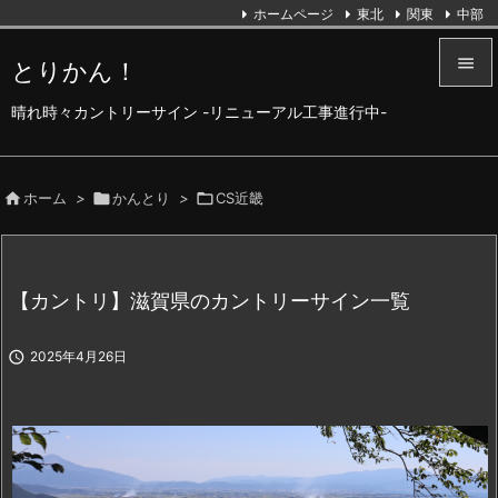
ホームページ
東北
関東
中部

とりかん！

晴れ時々カントリーサイン -リニューアル工事進行中-
メニュ

サイド

ホーム
>

かんとり
>

CS近畿

前へ

【カントリ】滋賀県のカントリーサイン一覧
次へ


2025年4月26日
検索