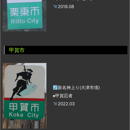
2018.08
甲賀市
新名神上り(大津市境)
♠甲賀忍者
2022.03