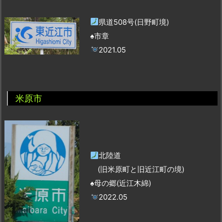
県道508号(日野町境)
♠市章
2021.05
米原市
北陸道
(旧米原町と旧近江町の境)
♠母の郷(近江木綿)
2022.05