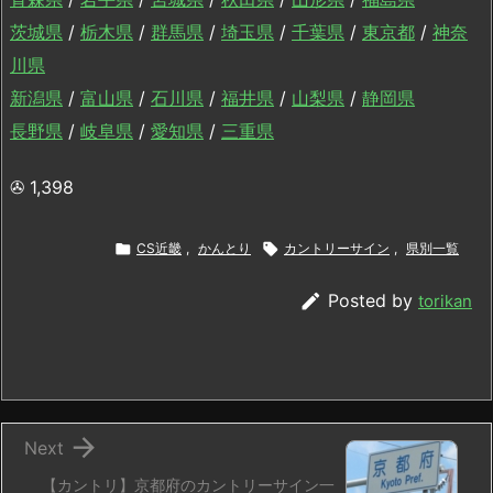
茨城県
/
栃木県
/
群馬県
/
埼玉県
/
千葉県
/
東京都
/
神奈
川県
新潟県
/
富山県
/
石川県
/
福井県
/
山梨県
/
静岡県
長野県
/
岐阜県
/
愛知県
/
三重県
✇
1,398

CS近畿
,
かんとり

カントリーサイン
,
県別一覧

Posted by
torikan

Next
【カントリ】京都府のカントリーサイン一