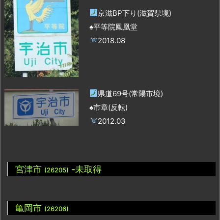
京滋BP下り(滋賀県境)
♠平等院鳳凰堂
2018.08
県道69号(常陽市境)
♠市章(反転)
2012.03
宮津市
-未取得
(26205)
亀岡市
(26206)