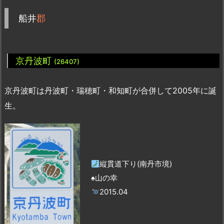
船井
郡
京丹波町
(26407)
京丹波町は丹波町・瑞穂町・和知町が合併して2005年に誕
生。
縦貫道下り(南丹市境)
♠山の幸
2015.04