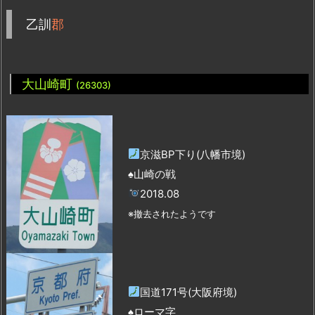
乙訓
郡
大山崎町
(26303)
京滋BP下り(八幡市境)
♠山崎の戦
2018.08
※撤去されたようです
国道171号(大阪府境)
♠ローマ字