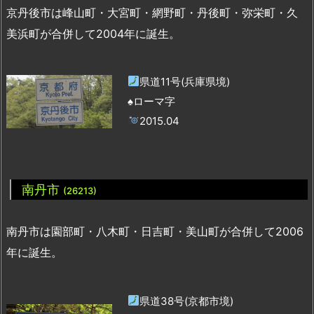
京丹後市は峰山町・大宮町・網野町・丹後町・弥栄町・久
美浜町が合併して2004年に誕生。
県道11号(兵庫県境)
♠ローマ字
2015.04
南丹市
(26213)
南丹市は園部町・八木町・日吉町・美山町が合併して2006
年に誕生。
県道38号(京都市境)