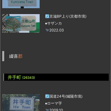
京滋BP上り(京都市境)
♠サザンカ
2022.03
綴喜
郡
井手町
(26343)
国道24号(城陽市境)
♠ローマ字
2009.10