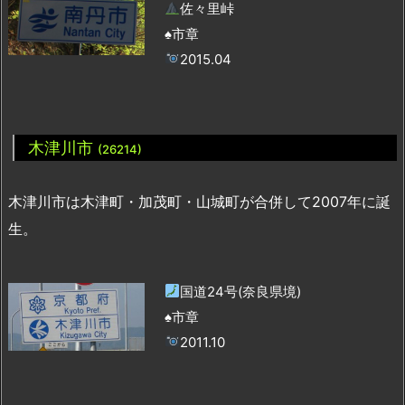
佐々里峠
♠市章
2015.04
木津川市
(26214)
木津川市は木津町・加茂町・山城町が合併して2007年に誕
生。
国道24号(奈良県境)
♠市章
2011.10