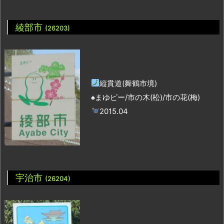
綾部市
(26203)
縦貫道(舞鶴市境)
♠まゆピー/市の木(松)/市の花(梅)
2015.04
宇治市
(26204)