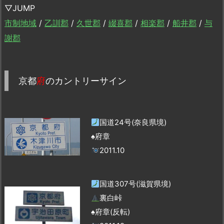
▽JUMP
市制地域
/
乙訓郡
/
久世郡
/
綴喜郡
/
相楽郡
/
船井郡
/
与
謝郡
京都
府
のカントリーサイン
国道24号(奈良県境)
♠府章
2011.10
国道307号(滋賀県境)
裏白峠
♠府章(反転)