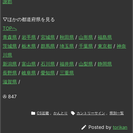
謝郡
▽ほかの都道府県を見る
TOPへ
青森県
/
岩手県
/
宮城県
/
秋田県
/
山形県
/
福島県
茨城県
/
栃木県
/
群馬県
/
埼玉県
/
千葉県
/
東京都
/
神奈
川県
新潟県
/
富山県
/
石川県
/
福井県
/
山梨県
/
静岡県
長野県
/
岐阜県
/
愛知県
/
三重県
滋賀県
/
✇
847

CS近畿
,
かんとり

カントリーサイン
,
県別一覧

Posted by
torikan