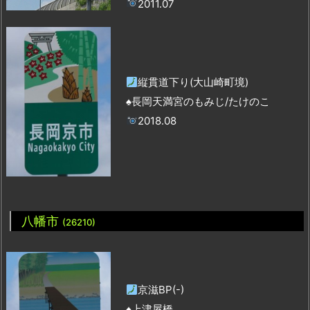
2011.07
縦貫道下り(大山崎町境)
♠長岡天満宮のもみじ/たけのこ
2018.08
八幡市
(26210)
京滋BP(-)
♠上津屋橋