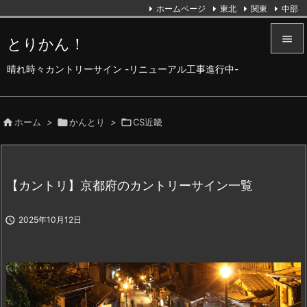
ホームページ
東北
関東
中部

とりかん！

晴れ時々カントリーサイン -リニューアル工事進行中-
メニュ

サイド

ホーム
>

かんとり
>

CS近畿

前へ

【カントリ】京都府のカントリーサイン一覧
次へ


2025年10月12日
検索