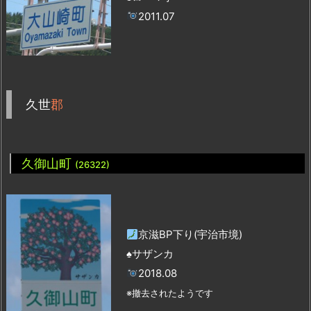
2011.07
久世
郡
久御山町
(26322)
京滋BP下り(宇治市境)
♠サザンカ
2018.08
※撤去されたようです