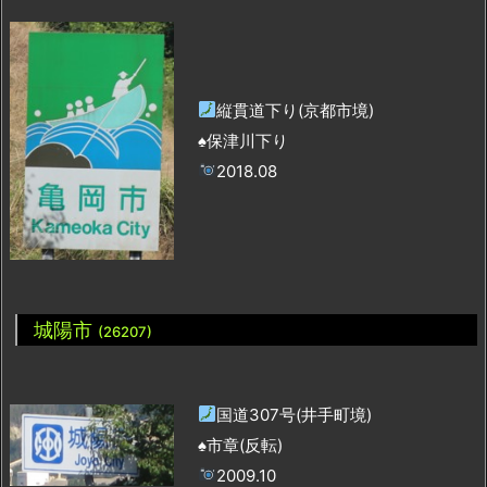
縦貫道下り(京都市境)
♠保津川下り
2018.08
城陽市
(26207)
国道307号(井手町境)
♠市章(反転)
2009.10