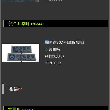
宇治田原町
(26344)
国道307号(滋賀県境)
裏白峠
♠町章(反転)
2011.12
相楽
郡
笠置町
(26364)