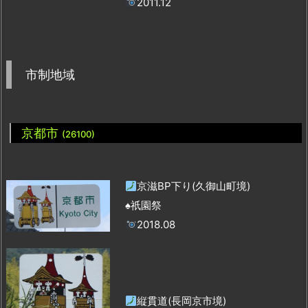
2011.12
市制地域
京都市
(26100)
京滋BP下り(久御山町境)
♠祇園祭
2018.08
縦貫道(長岡京市境)