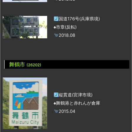
国道176号(兵庫県境)
♠市章(反転)
2018.08
舞鶴市
(26202)
縦貫道(宮津市境)
♠舞鶴港と赤れんが倉庫
2015.04