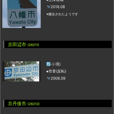
2018.08
※撤去されたようです
京田辺市
(26211)
-(-境)
♠市章(反転)
2008.09
京丹後市
(26212)