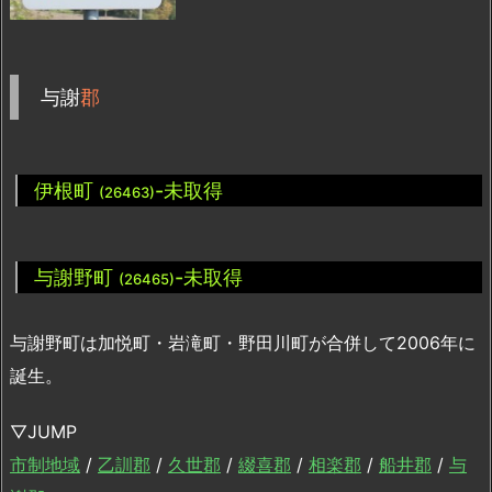
与謝
郡
伊根町
-未取得
(26463)
与謝野町
-未取得
(26465)
与謝野町は加悦町・岩滝町・野田川町が合併して2006年に
誕生。
▽JUMP
市制地域
/
乙訓郡
/
久世郡
/
綴喜郡
/
相楽郡
/
船井郡
/
与