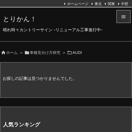
ホームページ
東北
関東
中部

とりかん！

晴れ時々カントリーサイン -リニューアル工事進行中-
メニュ

サイド

ホーム
>

車種見分け方研究
>

AUDI

前へ

お探しの記事は見つかりませんでした。
次へ

検索
人気ランキング